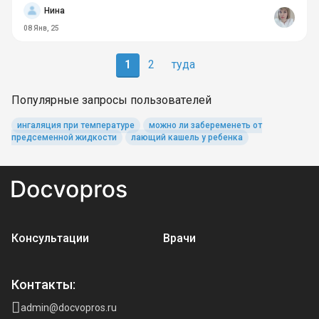
Нина
08 Янв, 25
1
2
туда
Популярные запросы пользователей
ингаляция при температуре
можно ли забеременеть от
предсеменной жидкости
лающий кашель у ребенка
Консультации
Врачи
Контакты:
admin@docvopros.ru