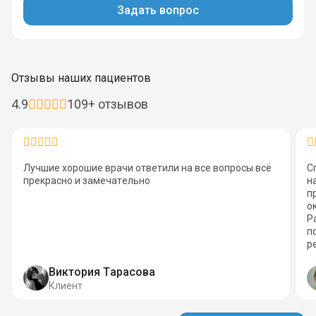
Задать вопрос
Отзывы наших пациентов
4.9
109+ отзывов
Лучшие хорошие врачи ответили на все вопросы всё
С
прекрасно и замечательно
н
п
о
Р
п
р
Виктория Тарасова
Клиент