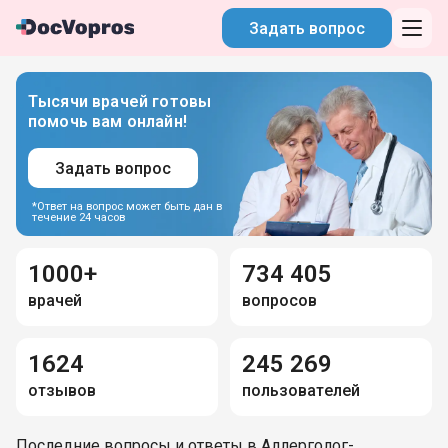
Задать вопрос
Тысячи врачей готовы
помочь вам онлайн!
Задать вопрос
*Ответ на вопрос может быть дан в
течение 24 часов
1000+
734 405
врачей
вопросов
1624
245 269
отзывов
пользователей
Последние вопросы и ответы в Аллерголог-