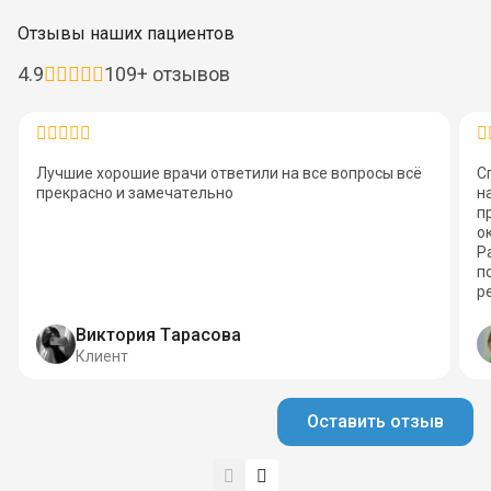
Отзывы наших пациентов
4.9
109+ отзывов
Лучшие хорошие врачи ответили на все вопросы всё
С
прекрасно и замечательно
н
п
о
Р
п
р
Виктория Тарасова
Клиент
Оставить отзыв