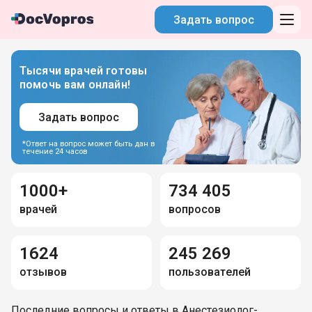
Задать вопрос
Тысячи врачей готовы
помочь вам онлайн!
Задать вопрос
*Ответ на вопрос может быть дан в
течение 24 часов
1000+
734 405
врачей
вопросов
1624
245 269
отзывов
пользователей
Последние вопросы и ответы в Анестезиолог-