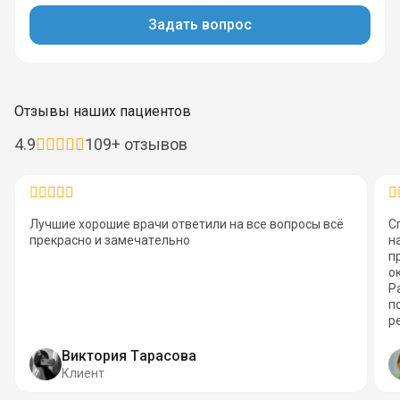
Задать вопрос
Отзывы наших пациентов
4.9
109+ отзывов
Лучшие хорошие врачи ответили на все вопросы всё
С
прекрасно и замечательно
н
п
о
Р
п
р
Виктория Тарасова
Клиент