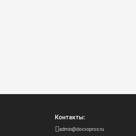
Контакты:
admin@docvopros.ru