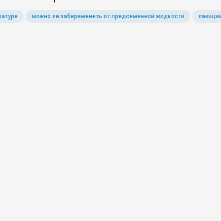
ратуре
можно ли забеременеть от предсеменной жидкости
лающий