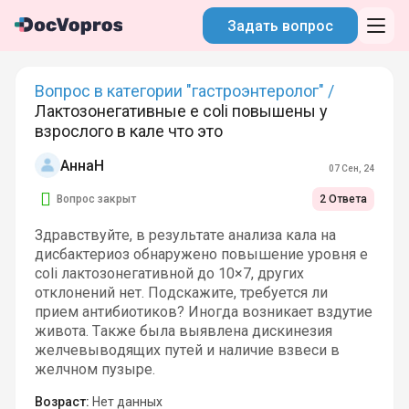
Задать вопрос
Вопрос в категории "гастроэнтеролог" /
Лактозонегативные e coli повышены у
взрослого в кале что это
АннаН
07 Сен, 24
Вопрос закрыт
2 Ответа
Здравствуйте, в результате анализа кала на
дисбактериоз обнаружено повышение уровня e
coli лактозонегативной до 10×7, других
отклонений нет. Подскажите, требуется ли
прием антибиотиков? Иногда возникает вздутие
живота. Также была выявлена дискинезия
желчевыводящих путей и наличие взвеси в
желчном пузыре.
Возраст:
Нет данных