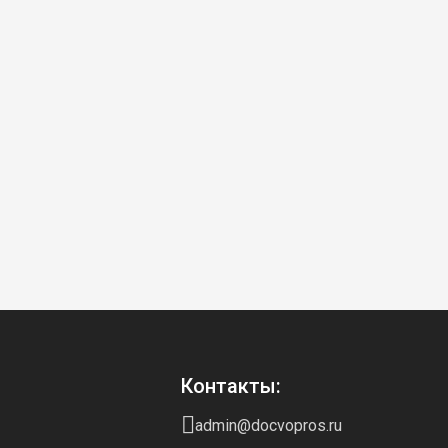
Контакты:
admin@docvopros.ru