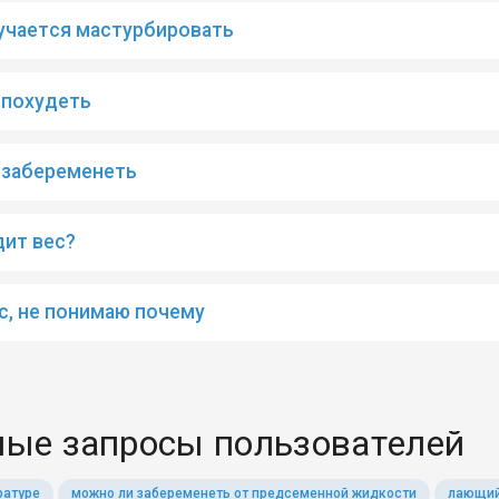
учается мастурбировать
 похудеть
 забеременеть
дит вес?
с, не понимаю почему
ые запросы пользователей
ратуре
можно ли забеременеть от предсеменной жидкости
лающий