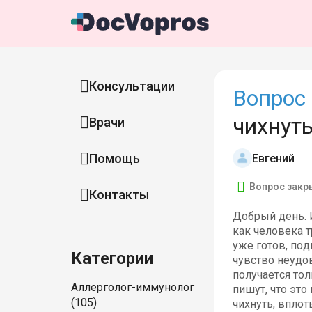
Консультации
Вопрос 
чихнут
Врачи
Помощь
Евгений
Вопрос закр
Контакты
Добрый день. И
как человека т
уже готов, под
Категории
чувство неудо
получается тол
Аллерголог-иммунолог
пишут, что это
(105)
чихнуть, вплот