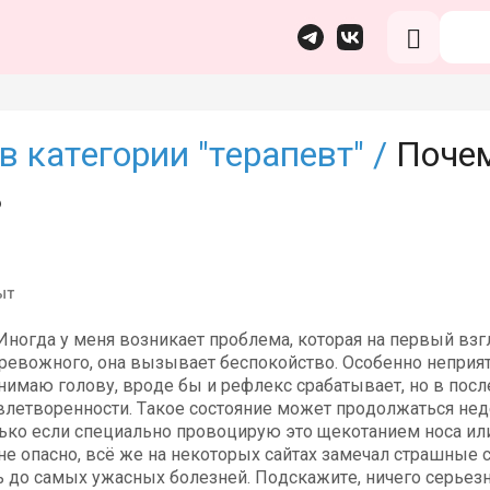
в категории "терапевт" /
Почем
ь
ыт
ногда у меня возникает проблема, которая на первый взгл
ревожного, она вызывает беспокойство. Особенно неприятно
нимаю голову, вроде бы и рефлекс срабатывает, но в посл
влетворенности. Такое состояние может продолжаться не
ько если специально провоцирую это щекотанием носа или
 не опасно, всё же на некоторых сайтах замечал страшные с
ь до самых ужасных болезней. Подскажите, ничего серьезн