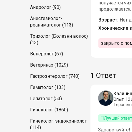
получается чи
Андролог (90)
продолжается, 
Анестезиолог-
Возраст:
Нет 
реаниматолог (113)
Хронические з
Трихолог (Болезни волос)
(13)
закрыто с по
Венеролог (67)
Ветеринар (1029)
1 Ответ
Гастроэнтеролог (740)
Гематолог (133)
Калинин
Гепатолог (53)
Опыт:
12 
Терапев
Гинеколог (1860)
Лучший ответ
Гинеколог-эндокринолог
(114)
Здравствуйте! 