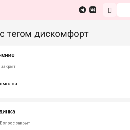
с тегом дискомфорт
чение
 закрыт
гомолов
динка
Вопрос закрыт