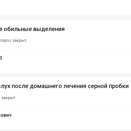
е обильные выделения
опрос закрыт
3
лух после домашнего лечения серной пробки
 закрыт
рович