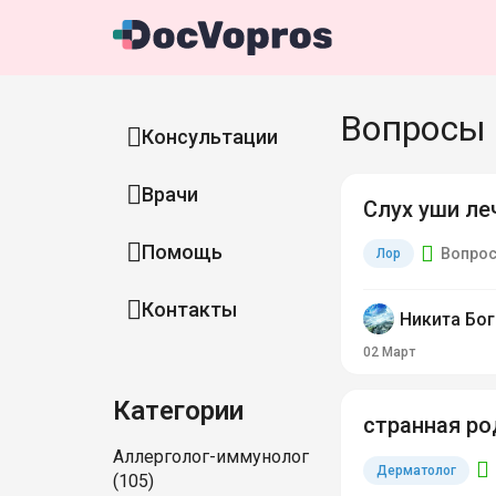
Вопросы 
Консультации
Врачи
Слух уши ле
Помощь
Вопрос
Лор
Контакты
Никита Бо
02 Март
Категории
странная ро
Аллерголог-иммунолог
Дерматолог
(105)