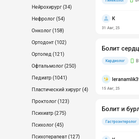
В
Гинеколог
Нейрохирург (34)
К
Нефролог (54)
31 Авг, 25
Онколог (158)
Ортодонт (102)
Болит сердц
Ортопед (121)
В
Кардиолог
Офтальмолог (250)
Педиатр (1041)
leranamlik
15 Авг, 25
Пластический хирург (4)
Проктолог (123)
Болит и бур
Психиатр (275)
Гастроэнтеролог
Психолог (45)
Психотерапевт (127)