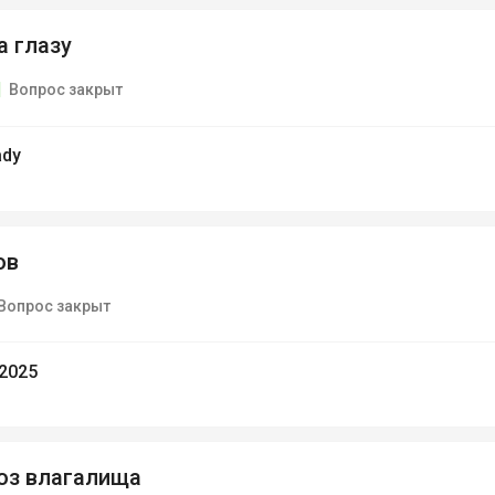
а глазу
Вопрос закрыт
ady
ов
Вопрос закрыт
2025
оз влагалища