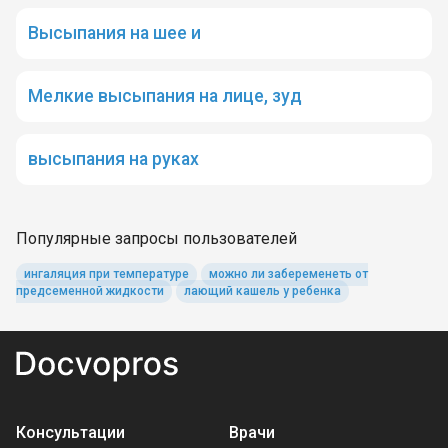
Высыпания на шее и
Мелкие высыпания на лице, зуд
высыпания на руках
Популярные запросы пользователей
ингаляция при температуре
можно ли забеременеть от
предсеменной жидкости
лающий кашель у ребенка
Консультации
Врачи