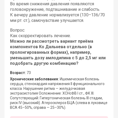
Во время снижения давления появляются 
головокружение, подташнивание и слабость.
К вечеру давление нормализуется (130–136/70 
мм рт. ст.), самочувствие улучшается.
Вопрос:
Как скорректировать лечение. 
Можно ли рассмотреть вариант приёма 
компонентов Ко Дальнева отдельно (в 
пролонгированных формах), например, 
уменьшить дозу амлодипина с 5 до 2,5 мг или 
подобрать другую комбинацию?
Возраст:
73
Хронические заболевания:
Ишемическая болезнь
сердца, стенокардия напряжения II функционального
класса. Нарушение ритма — желудочковая
экстрасистолия Осложнение: ХСНсФВ I ст., ФК III.
Сопутствующий: Гипертоническая болезнь III стадии,
риск IV (высокий). Атеросклероз БЦА (слева в луковице
ВСА 45–50%, справа — 25–30%).