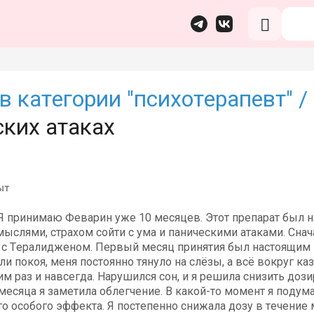
в категории "психотерапевт" /
ских атаках
ыт
Я принимаю Феварин уже 10 месяцев. Этот препарат был н
ыслями, страхом сойти с ума и паническими атаками. Снач
е с Тералидженом. Первый месяц принятия был настоящим 
и покоя, меня постоянно тянуло на слёзы, а всё вокруг ка
им раз и навсегда. Нарушился сон, и я решила снизить дози
месяца я заметила облегчение. В какой-то момент я подума
о особого эффекта. Я постепенно снижала дозу в течение 