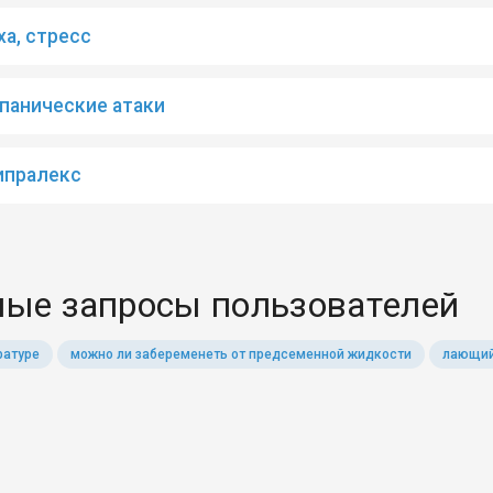
ха, стресс
панические атаки
ипралекс
ые запросы пользователей
ратуре
можно ли забеременеть от предсеменной жидкости
лающий