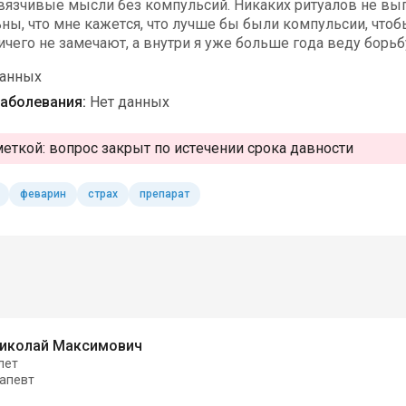
авязчивые мысли без компульсий. Никаких ритуалов не вы
ны, что мне кажется, что лучше бы были компульсии, чтобы 
чего не замечают, а внутри я уже больше года веду борьбу
данных
аболевания:
Нет данных
меткой:
вопрос закрыт по истечении срока давности
феварин
страх
препарат
Николай Максимович
лет
апевт