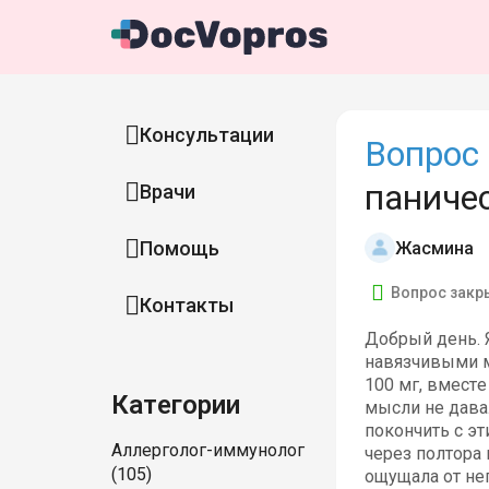
Консультации
Вопрос 
паниче
Врачи
Помощь
Жасмина
Вопрос закр
Контакты
Добрый день. 
навязчивыми м
100 мг, вмест
Категории
мысли не давал
покончить с эт
Аллерголог-иммунолог
через полтора 
(105)
ощущала от нег