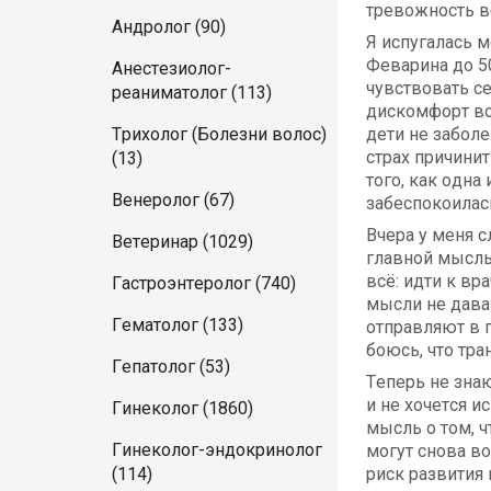
тревожность в
Андролог (90)
Я испугалась м
Феварина до 50
Анестезиолог-
чувствовать се
реаниматолог (113)
дискомфорт во
Трихолог (Болезни волос)
дети не заболе
страх причинит
(13)
того, как одна
Венеролог (67)
забеспокоилась
Вчера у меня с
Ветеринар (1029)
главной мыслью
всё: идти к вр
Гастроэнтеролог (740)
мысли не давав
Гематолог (133)
отправляют в п
боюсь, что тра
Гепатолог (53)
Теперь не знаю
и не хочется и
Гинеколог (1860)
мысль о том, ч
Гинеколог-эндокринолог
могут снова в
(114)
риск развития