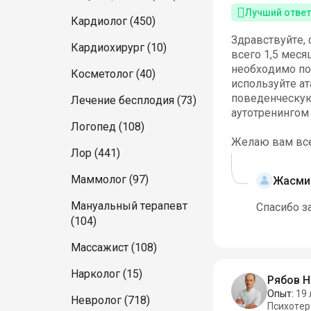
Лучший ответ
Кардиолог (450)
Здравствуйте, 
Кардиохирург (10)
всего 1,5 меся
необходимо пос
Косметолог (40)
используйте ат
поведенческую
Лечение бесплодия (73)
аутотренингом
Логопед (108)
Желаю вам все
Лор (441)
Маммолог (97)
Жасми
Мануальный терапевт
Спасибо з
(104)
Массажист (108)
Нарколог (15)
Рябов 
Опыт:
19 
Невролог (718)
Психотер