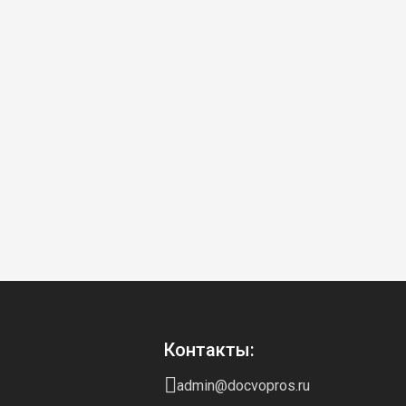
Контакты:
admin@docvopros.ru