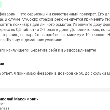
феварин — это серьезный и качественный препарат. Его д
ца. В случае глубоких страхов рекомендуется применять т
етить психиатра для личного осмотра. Увеличьте дозу фе
аракс по 0,5 таблетки 2-3 раза в день. Дополнительно, по
 терапию, постарайтесь пройти как минимум 10 сеансов. 
 по Шульцу в домашних условиях.
го наилучшего! Берегите себя и выздоравливайте!
на
а ответ, я принимаю феварин в дозировке 50, до скольки 
Николай Максимович
лет
апевт