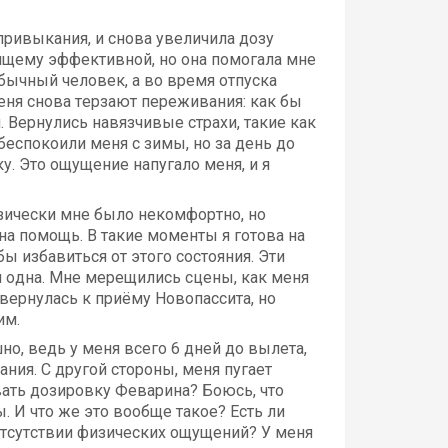
 привыкания, и снова увеличила дозу
оящему эффективной, но она помогала мне
бычный человек, а во время отпуска
еня снова терзают переживания: как бы
 Вернулись навязчивые страхи, такие как
беспокоили меня с зимы, но за день до
ку. Это ощущение напугало меня, и я
Физически мне было некомфортно, но
на помощь. В такие моменты я готова на
бы избавиться от этого состояния. Эти
я одна. Мне мерещились сцены, как меня
 вернулась к приёму Новопассита, но
им.
но, ведь у меня всего 6 дней до вылета,
ния. С другой стороны, меня пугает
вать дозировку Феварина? Боюсь, что
 И что же это вообще такое? Есть ли
 отсутствии физических ощущений? У меня