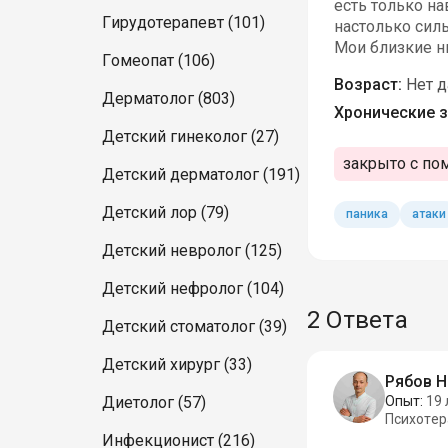
есть только н
Гирудотерапевт (101)
настолько силь
Мои близкие ни
Гомеопат (106)
Возраст:
Нет 
Дерматолог (803)
Хронические з
Детский гинеколог (27)
закрыто с по
Детский дерматолог (191)
Детский лор (79)
паника
атаки
Детский невролог (125)
Детский нефролог (104)
2 Ответа
Детский стоматолог (39)
Детский хирург (33)
Рябов 
Диетолог (57)
Опыт:
19 
Психотер
Инфекционист (216)