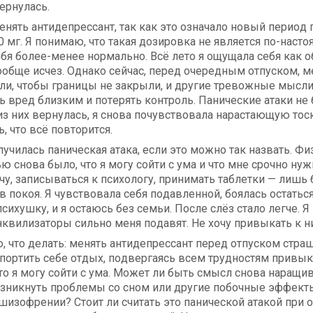
ернулась.
енять антидепрессант, так как это означало новый период
 мг. Я понимаю, что такая дозировка не является по-наст
бя более-менее нормально. Всё лето я ощущала себя как о
обще исчез. Однако сейчас, перед очередным отпуском, м
ли, чтобы границы не закрыли, и другие тревожные мысли.
ь вред близким и потерять контроль. Панические атаки не 
 из них вернулась, я снова почувствовала нарастающую тос
, что всё повторится.
лучилась паническая атака, если это можно так назвать. 
 снова было, что я могу сойти с ума и что мне срочно нуж
ачу, записываться к психологу, принимать таблетки — лишь 
 покоя. Я чувствовала себя подавленной, боялась остатьс
сихушку, и я остаюсь без семьи. После слёз стало легче. Я
нквилизаторы сильно меня подавят. Не хочу привыкать к н
, что делать: менять антидепрессант перед отпуском страш
спортить себе отдых, подвергаясь всем трудностям привыка
то я могу сойти с ума. Может ли быть смысл снова наращи
озникнуть проблемы со сном или другие побочные эффекты.
 шизофрении? Стоит ли считать это панической атакой при