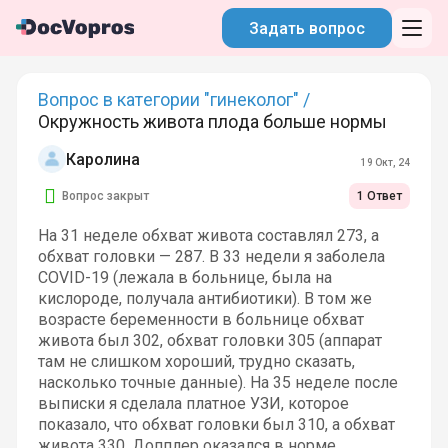
Задать вопрос
Вопрос в категории "гинеколог" /
Окружность живота плода больше нормы
Каролина
19 Окт, 24
Вопрос закрыт
1 Ответ
На 31 неделе обхват живота составлял 273, а
обхват головки — 287. В 33 недели я заболела
COVID-19 (лежала в больнице, была на
кислороде, получала антибиотики). В том же
возрасте беременности в больнице обхват
живота был 302, обхват головки 305 (аппарат
там не слишком хороший, трудно сказать,
насколько точные данные). На 35 неделе после
выписки я сделала платное УЗИ, которое
показало, что обхват головки был 310, а обхват
живота 330. Допплер оказался в норме.