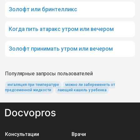
Золофт или бринтелликс
Когда пить атаракс утром или вечером
Золофт принимать утром или вечером
Популярные запросы пользователей
ингаляция при температуре
можно ли забеременеть от
предсеменной жидкости
лающий кашель у ребенка
Консультации
Врачи