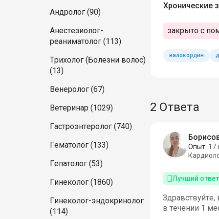
Хронические з
Андролог (90)
закрыто с по
Анестезиолог-
реаниматолог (113)
валокордин
д
Трихолог (Болезни волос)
(13)
Венеролог (67)
2 Ответа
Ветеринар (1029)
Гастроэнтеролог (740)
Борисо
Гематолог (133)
Опыт:
17 
Кардиол
Гепатолог (53)
Лучший ответ
Гинеколог (1860)
Здравствуйте, 
Гинеколог-эндокринолог
в течении 1 ме
(114)