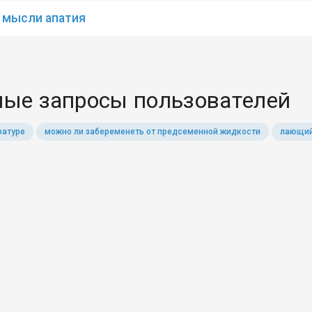
 мысли апатия
ые запросы пользователей
ратуре
можно ли забеременеть от предсеменной жидкости
лающий