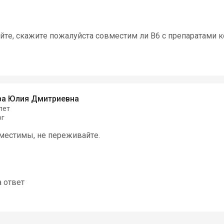
йте, скажите пожалуйста совместим ли В6 с препаратами 
ва Юлия Дмитриевна
лет
ог
местимы, не переживайте.
а ответ