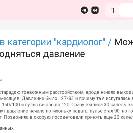
в категории "кардиолог" /
Мож
подняться давление
ыт
старадаю тревожным расстройством, вроде начала выходит
месяцев. Давление было 127/83 и почему та я испугалась 
 150/100 и пульс вырос до 120. Сразу выпила 30 капель в
нут давление начало потихоньку падать, пульс стал 90, но г
т. Позвонила в скорую посоветовали принять еще 20 капе
данных