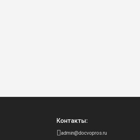
Контакты:
admin@docvopros.ru