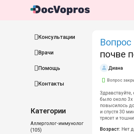
Консультации
Вопрос 
почве 
Врачи
Помощь
Диана
Вопрос закр
Контакты
Здравствуйте, 
было около 3х 
повысилось до
Категории
и спустя 30 ми
трясет и тошни
Аллерголог-иммунолог
Возраст:
Нет 
(105)