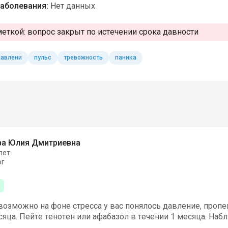
аболевания:
Нет данных
меткой:
вопрос закрыт по истечении срока давности
авлени
пульс
тревожность
паника
ва Юлия Дмитриевна
лет
ог
возможно на фоне стресса у вас понялось давление, пропей
сяца. Пейте тенотен или афабазол в течении 1 месяца. Наб