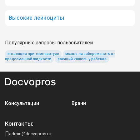
Высокие лейкоциты
Популярные запросы пользователей
ингаляция при температуре
можно ли забеременеть от
предсеменной жидкости
лающий кашель у ребенка
Консультации
Врачи
Контакты:
admin@docvopros.ru