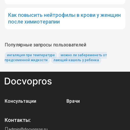
Как повысить нейтрофилы в крови у женщин
после химиотерапии
Популярные запросы пользователей
ингаляция при температуре
можно ли забеременеть от
предсеменной жидкости
лающий кашель у ребенка
Консультации
Врачи
Контакты:
admin@docvopros.ru