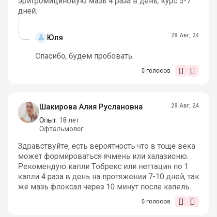
эритромициновую мазь 4 раза в день, курс 5-7
дней.
28 Авг, 24
Юля
Спасибо, будем пробовать.
0
голосов
Шакирова Алия Руслановна
28 Авг, 24
Опыт:
18 лет
Офтальмолог
Здравствуйте, есть вероятность что в тоще века
может формироваться ячмень или халазионю.
Рекомендую капли Тобрекс или неттацин по 1
капли 4 раза в день на протяжении 7-10 дней, так
же мазь флоксал через 10 минут после капель.
0
голосов