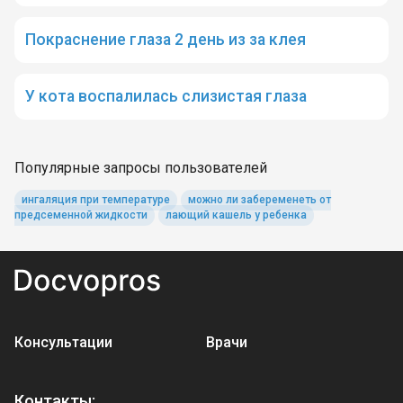
Покраснение глаза 2 день из за клея
У кота воспалилась слизистая глаза
Популярные запросы пользователей
ингаляция при температуре
можно ли забеременеть от
предсеменной жидкости
лающий кашель у ребенка
Консультации
Врачи
Контакты: