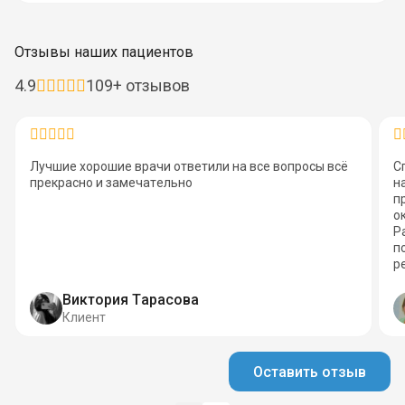
Отзывы наших пациентов
4.9
109+ отзывов
Лучшие хорошие врачи ответили на все вопросы всё
С
прекрасно и замечательно
н
п
о
Р
п
р
Виктория Тарасова
Клиент
Оставить отзыв