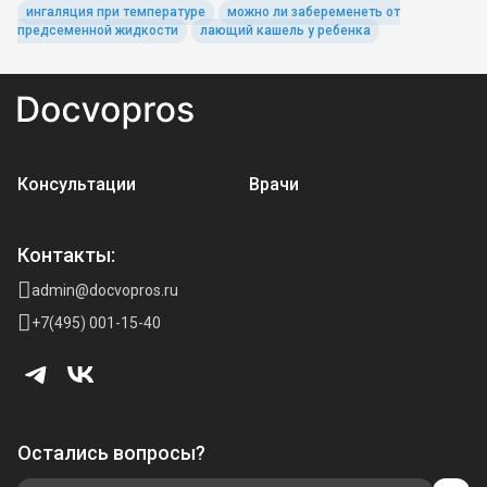
ингаляция при температуре
можно ли забеременеть от
предсеменной жидкости
лающий кашель у ребенка
Консультации
Врачи
Контакты:
admin@docvopros.ru
+7(495) 001-15-40
Остались вопросы?