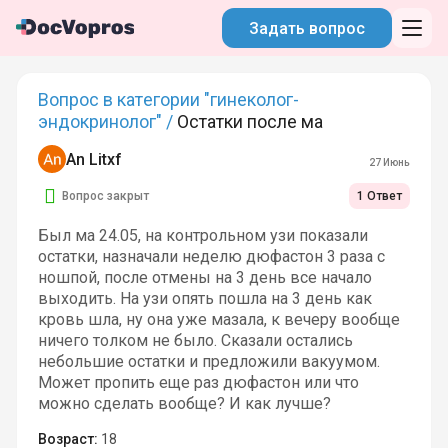
Задать вопрос
Вопрос в категории "гинеколог-
эндокринолог" /
Остатки после ма
An Litxf
27 Июнь
Вопрос закрыт
1 Ответ
Был ма 24.05, на контрольном узи показали
остатки, назначали неделю дюфастон 3 раза с
ношпой, после отмены на 3 день все начало
выходить. На узи опять пошла на 3 день как
кровь шла, ну она уже мазала, к вечеру вообще
ничего толком не было. Сказали остались
небольшие остатки и предложили вакуумом.
Может пропить еще раз дюфастон или что
можно сделать вообще? И как лучше?
Возраст:
18