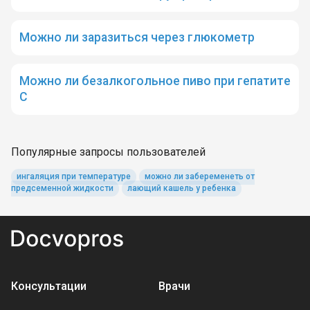
Можно ли заразиться через глюкометр
Можно ли безалкогольное пиво при гепатите
С
Популярные запросы пользователей
ингаляция при температуре
можно ли забеременеть от
предсеменной жидкости
лающий кашель у ребенка
Консультации
Врачи