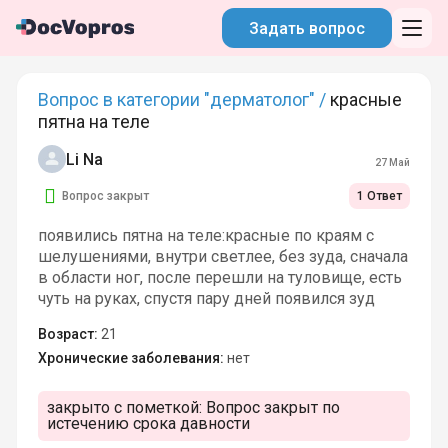
Задать вопрос
Вопрос в категории "дерматолог" /
красные
пятна на теле
Li Na
27 Май
Вопрос закрыт
1 Ответ
появились пятна на теле:красные по краям с
шелушениями, внутри светлее, без зуда, сначала
в области ног, после перешли на туловище, есть
чуть на руках, спустя пару дней появился зуд
Возраст:
21
Хронические заболевания:
нет
закрыто с пометкой:
Вопрос закрыт по
истечению срока давности