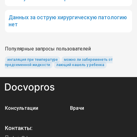
Данных за острую хирургическую патологию
нет
Популярные запросы пользователей
ингаляция при температуре
можно ли забеременеть от
предсеменной жидкости
лающий кашель у ребенка
Консультации
Врачи
Контакты: