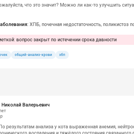
жалуйста, что это значит? Можно ли как-то улучшить ситу
аболевания:
ХПБ, почечная недостаточность, поликистоз п
меткой:
вопрос закрыт по истечении срока давности
очек
общий-анализ-крови
хбп
 Николай Валерьевич
лет
ар
 По результатам анализа у кота выраженная анемия, нейт
ронического воспаления и тяжёлого состояния связанного 