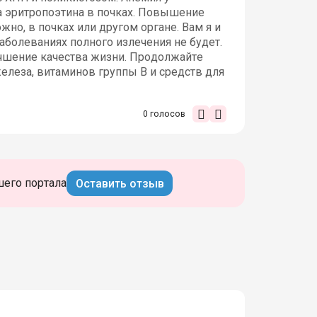
а эритропоэтина в почках. Повышение
но, в почках или другом органе. Вам я и
заболеваниях полного излечения не будет.
учшение качества жизни. Продолжайте
леза, витаминов группы B и средств для
0
голосов
шего портала
Оставить отзыв