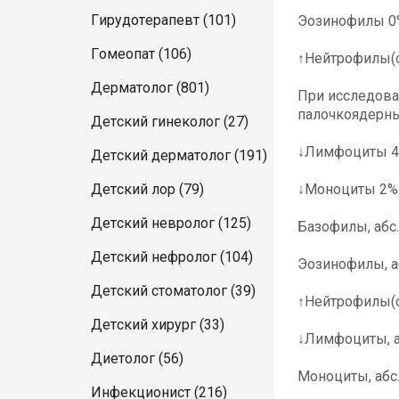
Гирудотерапевт (101)
Эозинофилы 0% 
Гомеопат (106)
↑Нейтрофилы(об
Дерматолог (801)
При исследова
палочкоядерны
Детский гинеколог (27)
↓Лимфоциты 4% 
Детский дерматолог (191)
Детский лор (79)
↓Моноциты 2% |
Детский невролог (125)
Базофилы, абс. 
Детский нефролог (104)
Эозинофилы, аб
Детский стоматолог (39)
↑Нейтрофилы(общ
Детский хирург (33)
↓Лимфоциты, абс
Диетолог (56)
Моноциты, абс. 
Инфекционист (216)