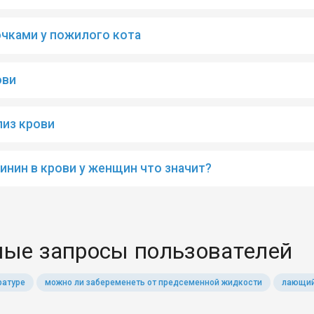
чками у пожилого кота
ови
лиз крови
инин в крови у женщин что значит?
ые запросы пользователей
ратуре
можно ли забеременеть от предсеменной жидкости
лающий