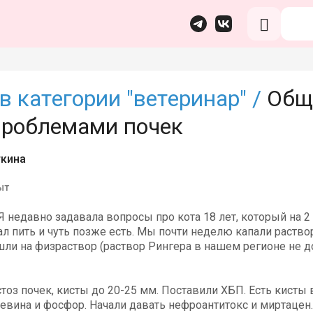
в категории "ветеринар" /
Общи
 проблемами почек
ткина
ыт
Я недавно задавала вопросы про кота 18 лет, который на 2 
л пить и чуть позже есть. Мы почти неделю капали раство
шли на физраствор (раствор Рингера в нашем регионе не д
тоз почек, кисты до 20-25 мм. Поставили ХБП. Есть кист
евина и фосфор. Начали давать нефроантитокс и миртацен