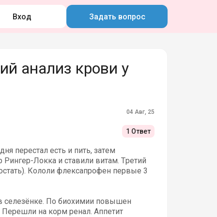
Вход
Задать вопрос
й анализ крови у
04 Авг, 25
1 Ответ
дня перестал есть и пить, затем
р Рингер-Локка и ставили витам. Третий
остать). Кололи флексапрофен первые 3
ы в селезёнке. По биохимии повышен
. Перешли на корм ренал. Аппетит