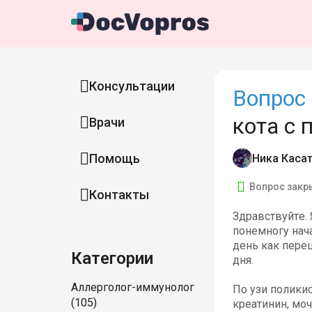
Консультации
Вопрос 
кота с
Врачи
Помощь
Ника Каса
Вопрос закр
Контакты
Здравствуйте. 
понемногу нача
день как пере
Категории
дня.
Аллерголог-иммунолог
По узи поликис
(105)
креатинин, моч