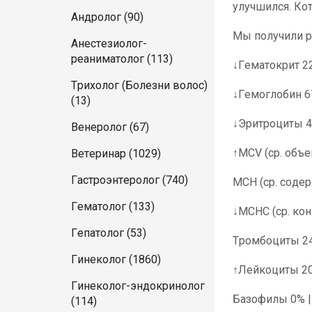
улучшился. Кот 
Андролог (90)
Мы получили р
Анестезиолог-
реаниматолог (113)
↓Гематокрит 22
Трихолог (Болезни волос)
↓Гемоглобин 67
(13)
↓Эритроциты 4.
Венеролог (67)
↑MCV (ср. объем
Ветеринар (1029)
Гастроэнтеролог (740)
MCH (ср. содер. 
Гематолог (133)
↓МСHС (ср. конц
Гепатолог (53)
Тромбоциты 247
Гинеколог (1860)
↑Лейкоциты 20.
Гинеколог-эндокринолог
Базофилы 0% | 
(114)