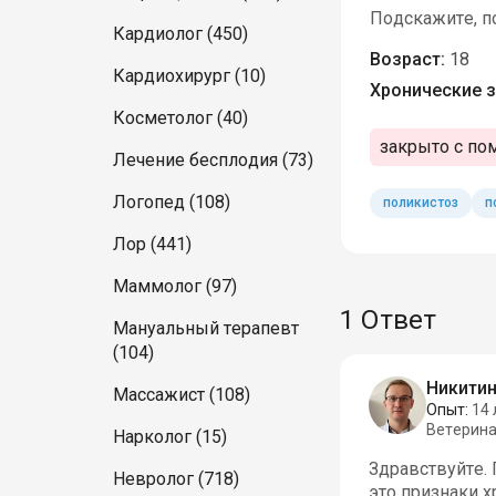
Подскажите, по
Кардиолог (450)
Возраст:
18
Кардиохирург (10)
Хронические з
Косметолог (40)
закрыто с по
Лечение бесплодия (73)
Логопед (108)
поликистоз
п
Лор (441)
Маммолог (97)
1 Ответ
Мануальный терапевт
(104)
Никитин
Массажист (108)
Опыт:
14 
Ветерин
Нарколог (15)
Здравствуйте.
Невролог (718)
это признаки х