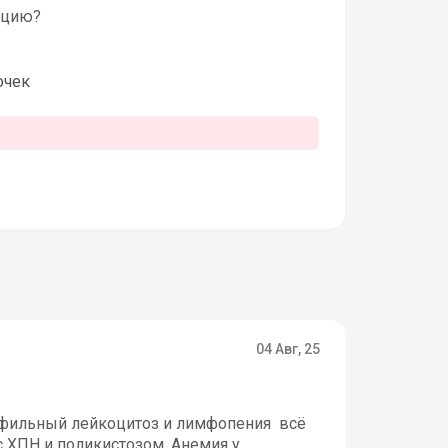
ацию?
очек
04 Авг, 25
рофильный лейкоцитоз и лимфопения всё
с ХПН и поликистозом. Анемия у