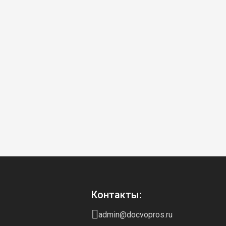
Контакты:
admin@docvopros.ru