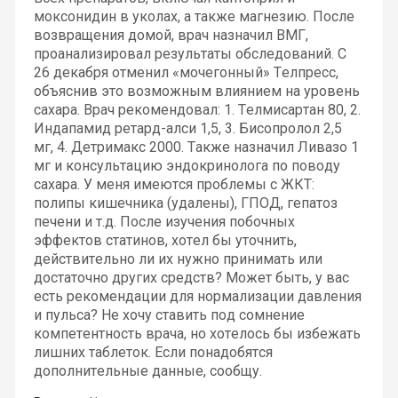
моксонидин в уколах, а также магнезию. После
возвращения домой, врач назначил ВМГ,
проанализировал результаты обследований. С
26 декабря отменил «мочегонный» Телпресс,
объяснив это возможным влиянием на уровень
сахара. Врач рекомендовал: 1. Телмисартан 80, 2.
Индапамид ретард-алси 1,5, 3. Бисопролол 2,5
мг, 4. Детримакс 2000. Также назначил Ливазо 1
мг и консультацию эндокринолога по поводу
сахара. У меня имеются проблемы с ЖКТ:
полипы кишечника (удалены), ГПОД, гепатоз
печени и т.д. После изучения побочных
эффектов статинов, хотел бы уточнить,
действительно ли их нужно принимать или
достаточно других средств? Может быть, у вас
есть рекомендации для нормализации давления
и пульса? Не хочу ставить под сомнение
компетентность врача, но хотелось бы избежать
лишних таблеток. Если понадобятся
дополнительные данные, сообщу.