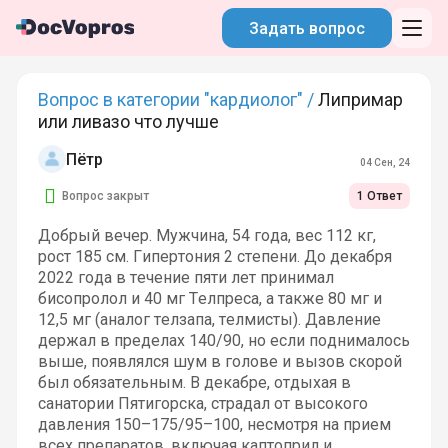
Задать вопрос
Вопрос в категории "кардиолог" /
Липримар
или ливазо что лучше
Пётр
04 Сен, 24
Вопрос закрыт
1 Ответ
Добрый вечер. Мужчина, 54 года, вес 112 кг,
рост 185 см. Гипертония 2 степени. До декабря
2022 года в течение пяти лет принимал
бисопролол и 40 мг Телпреса, а также 80 мг и
12,5 мг (аналог телзапа, телмисты). Давление
держал в пределах 140/90, но если поднималось
выше, появлялся шум в голове и вызов скорой
был обязательным. В декабре, отдыхая в
санатории Пятигорска, страдал от высокого
давления 150–175/95–100, несмотря на прием
всех препаратов, включая каптоприл и