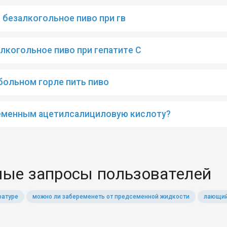
 безалкогольное пиво при гв
лкогольное пиво при гепатите С
больном горле пить пиво
еменным ацетилсалициловую кислоту?
ые запросы пользователей
ратуре
можно ли забеременеть от предсеменной жидкости
лающий