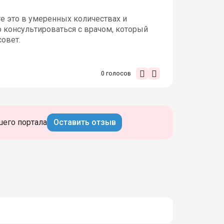
те это в умеренных количествах и
 консультироваться с врачом, который
овет.
0
голосов
шего портала
Оставить отзыв