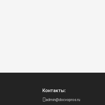
Контакты:
admin@docvopros.ru