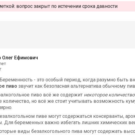
меткой:
вопрос закрыт по истечении срока давности
 Олег Ефимович
лет
г
Беременность - это особый период, когда разумно быть вн
ое пиво
звучит как безопасная альтернатива обычному пив
езалкогольное пиво всё же содержит
некоторое количество
е количество, но всё же стоит учитывать возможность кум
лярно.
 безалкогольном пиве могут содержаться консерванты, аро
ы. Для беременных важно избегать лишних химических ве
которые виды безалкогольного пива могут содержать высо