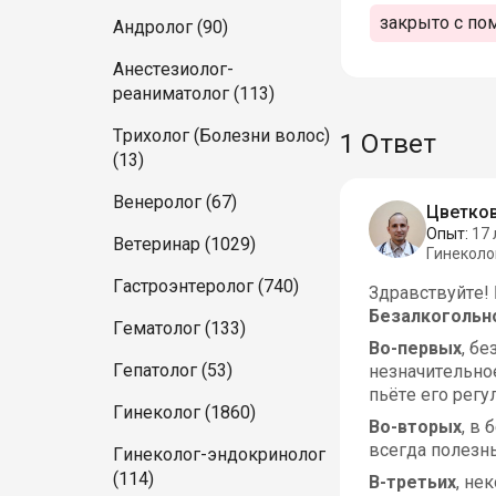
закрыто с по
Андролог (90)
Анестезиолог-
реаниматолог (113)
Трихолог (Болезни волос)
1 Ответ
(13)
Венеролог (67)
Цветков
Опыт:
17 
Ветеринар (1029)
Гинеколо
Гастроэнтеролог (740)
Здравствуйте! 
Безалкогольн
Гематолог (133)
Во-первых
, б
Гепатолог (53)
незначительно
пьёте его регу
Гинеколог (1860)
Во-вторых
, в
всегда полезн
Гинеколог-эндокринолог
(114)
В-третьих
, не