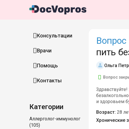
Консультации
Вопрос 
пить бе
Врачи
Помощь
Ольга Пет
Вопрос закр
Контакты
Здравствуйте!
безалкогольное
и здоровьем б
Категории
Возраст:
28 ле
Аллерголог-иммунолог
Хронические з
(105)