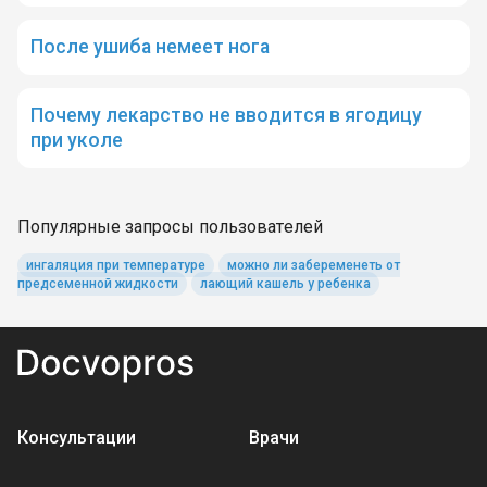
После ушиба немеет нога
Почему лекарство не вводится в ягодицу
при уколе
Популярные запросы пользователей
ингаляция при температуре
можно ли забеременеть от
предсеменной жидкости
лающий кашель у ребенка
Консультации
Врачи