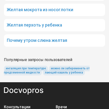
Желтая мокрота из носоглотки
Желтая перхоть у ребенка
Почему утром слюна желтая
Популярные запросы пользователей
ингаляция при температуре
можно ли забеременеть от
предсеменной жидкости
лающий кашель у ребенка
Консультации
Врачи