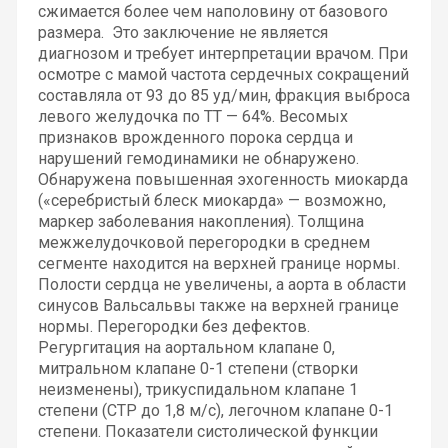
сжимается более чем наполовину от базового
размера. Это заключение не является
диагнозом и требует интерпретации врачом. При
осмотре с мамой частота сердечных сокращений
составляла от 93 до 85 уд/мин, фракция выброса
левого желудочка по ТТ — 64%. Весомых
признаков врожденного порока сердца и
нарушений гемодинамики не обнаружено.
Обнаружена повышенная эхогенность миокарда
(«серебристый блеск миокарда» — возможно,
маркер заболевания накопления). Толщина
межжелудочковой перегородки в среднем
сегменте находится на верхней границе нормы.
Полости сердца не увеличены, а аорта в области
синусов Вальсальвы также на верхней границе
нормы. Перегородки без дефектов.
Регургитация на аортальном клапане 0,
митральном клапане 0-1 степени (створки
неизменены), трикуспидальном клапане 1
степени (СТР до 1,8 м/с), легочном клапане 0-1
степени. Показатели систолической функции