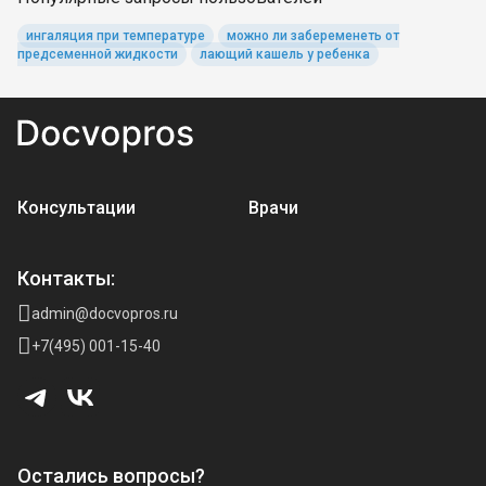
ингаляция при температуре
можно ли забеременеть от
предсеменной жидкости
лающий кашель у ребенка
Консультации
Врачи
Контакты:
admin@docvopros.ru
+7(495) 001-15-40
Остались вопросы?