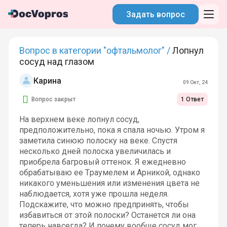
Задать вопрос
Вопрос в категории "офтальмолог" /
Лопнул
сосуд над глазом
Карина
09 Окт, 24
Вопрос закрыт
1 Ответ
На верхнем веке лопнул сосуд,
предположительно, пока я спала ночью. Утром я
заметила синюю полоску на веке. Спустя
несколько дней полоска увеличилась и
приобрела багровый оттенок. Я ежедневно
обрабатываю ее Траумелем и Арникой, однако
никакого уменьшения или изменения цвета не
наблюдается, хотя уже прошла неделя.
Подскажите, что можно предпринять, чтобы
избавиться от этой полоски? Останется ли она
теперь навсегда? И почему вообще сосуд мог