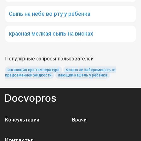
Сыпь на небе во рту у ребенка
красная мелкая сыпь на висках
Популярные запросы пользователей
ингаляция при температуре
можно ли забеременеть от
предсеменной жидкости
лающий кашель у ребенка
Консультации
Врачи
Контакты: