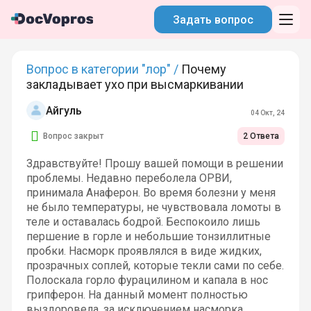
Задать вопрос
Вопрос в категории "лор" /
Почему
закладывает ухо при высмаркивании
Айгуль
04 Окт, 24
Вопрос закрыт
2 Ответа
Здравствуйте! Прошу вашей помощи в решении
проблемы. Недавно переболела ОРВИ,
принимала Анаферон. Во время болезни у меня
не было температуры, не чувствовала ломоты в
теле и оставалась бодрой. Беспокоило лишь
першение в горле и небольшие тонзиллитные
пробки. Насморк проявлялся в виде жидких,
прозрачных соплей, которые текли сами по себе.
Полоскала горло фурацилином и капала в нос
грипферон. На данный момент полностью
выздоровела, за исключением насморка.