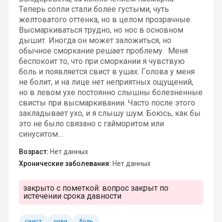
Теперь сопли стали более густыми, чуть
желтоватого оттенка, но в целом прозрачные.
Высмаркиваться трудно, но нос в основном
дышит. Иногда он может заложиться, но
обычное сморкание решает проблему. Меня
беспокоит то, что при сморкании я чувствую
боль и появляется свист в ушах. Голова у меня
не болит, и на лице нет неприятных ощущений,
но в левом ухе постоянно слышны болезненные
свисты при высмаркивании. Часто после этого
закладывает ухо, и я слышу шум. Боюсь, как бы
это не было связано с гайморитом или
синуситом…
Возраст:
Нет данных
Хронические заболевания:
Нет данных
закрыто с пометкой:
вопрос закрыт по
истечении срока давности
свист
орви
боль