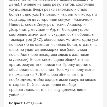
день). Лечение не дало результатов, состояние
ухудшилось. Вчера резко заложило и стало
болеть одно ухо. Направили на рентген, который
подтвердил двусторонний синусит. Назначили
Панцеф, снова Синупрет, Тизин, Аквалор и
Дезринит, для ушей — Ауран. Сегодня утром
состояние значительно ухудшилось: небольшая
температура (37.2), общее недомогание, одно ухо
полностью не слышит и сильно болит, отдавая в
шею, не удаётся высморкаться (ещё вчера
после Аквалора выходила слизь с желтыми
сгустками). Вчера также сдала общий анализ
крови, результаты прилагаю. Прошу оценить
обоснованность лечения. Почему не получается
высморкаться? ЛОР вчера объяснил, что
необходимо, чтобы содержимое пазух начинало
отходить. Сейчас выделения вообще
прекратились, а отёк, по ощущениям, лишь
усилился.
Возраст:
Нет данных