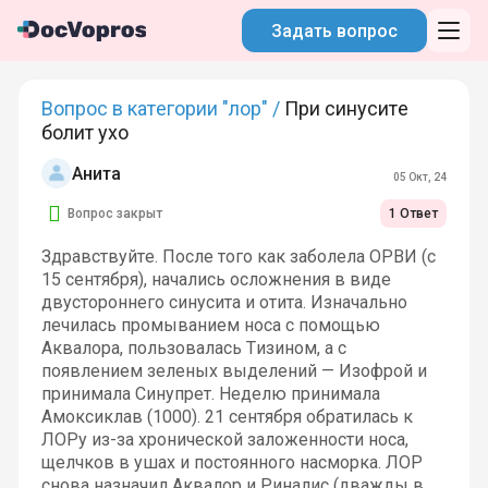
Задать вопрос
Вопрос в категории "лор" /
При синусите
болит ухо
Анита
05 Окт, 24
Вопрос закрыт
1 Ответ
Здравствуйте. После того как заболела ОРВИ (с
15 сентября), начались осложнения в виде
двустороннего синусита и отита. Изначально
лечилась промыванием носа с помощью
Аквалора, пользовалась Тизином, а с
появлением зеленых выделений — Изофрой и
принимала Синупрет. Неделю принимала
Амоксиклав (1000). 21 сентября обратилась к
ЛОРу из-за хронической заложенности носа,
щелчков в ушах и постоянного насморка. ЛОР
снова назначил Аквалор и Риналис (дважды в