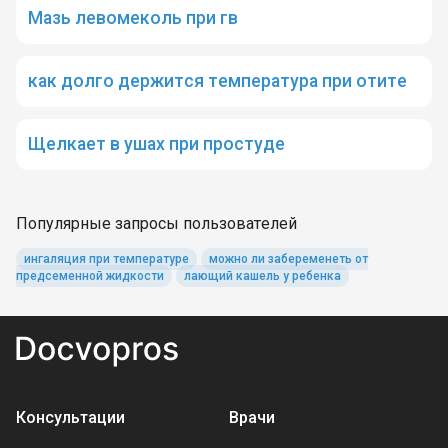
Мазь левомеколь при гв
как долго держится температура при отите
Щелкает в ушах при простуде
Популярные запросы пользователей
ингаляция при температуре
можно ли забеременеть от
предсеменной жидкости
лающий кашель у ребенка
Консультации
Врачи