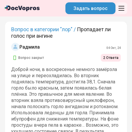
Задать вопрос
Вопрос в категории "лор" /
Пропадает ли
голос при ангине
Радмила
04 Окт, 24
Вопрос закрыт
2 Ответа
Доброй ночи, в воскресенье немного замёрзла
на улице и переохладилась. Во вторник
поднялась температура, достигла 38,1. Сначала
горло было красным, затем появилась белая
плёнка. Это привычное для меня явление. Во
вторник взяла противовирусный циклоферон,
начала полоскать горло ангидаком и ротоканом.
Использовала леденцы для горла. Принимала
ибупрофен для снижения температуры. На фоне
простуды вчера пела в караоке… Возможно, это
ухудшило состояние связок. В результате