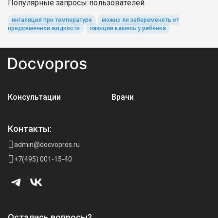
Популярные запросы пользователей
ингаляция при температуре
можно ли забеременеть от
предсеменной жидкости
лающий кашель у ребенка
Консультации
Врачи
Контакты:
admin@docvopros.ru
+7(495) 001-15-40
Остались вопросы?