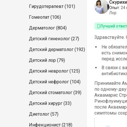
Скурихи
Гирудотерапевт (101)
Опыт:
24 
Лор
Гомеопат (106)
Лучший ответ
Дерматолог (804)
Здравствуйте.
Детский гинеколог (27)
Не обязател
Детский дерматолог (192)
есть снимо
перед иссл
Детский лор (79)
В связи с 
Детский невролог (125)
антибиотика
Детский нефролог (104)
Принимайте Ам
по одному-двум
Детский стоматолог (39)
Аквамарис Стро
Ринофлуимуцил 
Детский хирург (33)
после Аквамар
симптомы сохра
Диетолог (57)
Инфекционист (218)