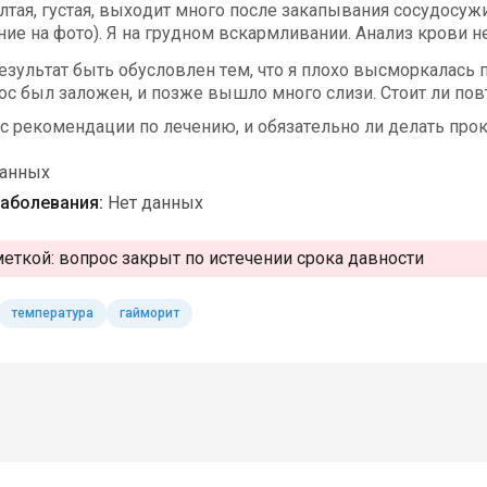
лтая, густая, выходит много после закапывания сосудосу
ние на фото). Я на грудном вскармливании. Анализ крови н
езультат быть обусловлен тем, что я плохо высморкалась 
ос был заложен, и позже вышло много слизи. Стоит ли пов
ас рекомендации по лечению, и обязательно ли делать про
данных
аболевания:
Нет данных
меткой:
вопрос закрыт по истечении срока давности
температура
гайморит