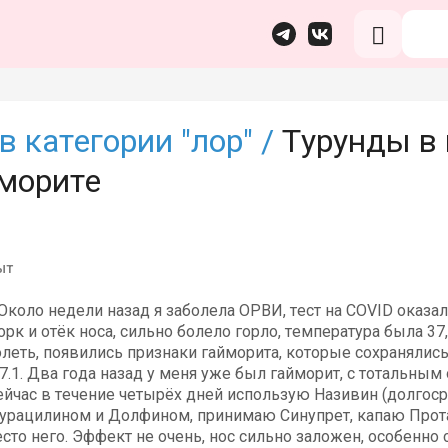
в категории "лор" /
Турунды в 
йморите
ыт
Около недели назад я заболела ОРВИ, тест на COVID оказа
рк и отёк носа, сильно болело горло, температура была 37,
еть, появились признаки гайморита, которые сохранялись 
7.1. Два года назад у меня уже был гайморит, с тотальны
Сейчас в течение четырёх дней использую Називин (долгос
рацилином и Долфином, принимаю Синупрет, капаю Протар
то него. Эффект не очень, нос сильно заложен, особенно с