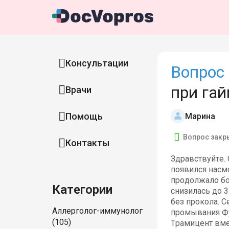
Консультации
Вопрос 
при га
Врачи
Помощь
Марина
Вопрос закр
Контакты
Здравствуйте. 
появился насмо
продолжало бол
Категории
снизилась до 3
без прокола. 
Аллерголог-иммунолог
промывания Фу
(105)
Трамицент вмес