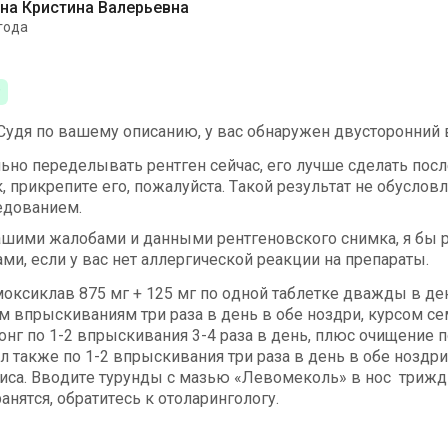
на Кристина Валерьевна
года
 Судя по вашему описанию, у вас обнаружен двусторонний 
ьно переделывать рентген сейчас, его лучше сделать посл
к, прикрепите его, пожалуйста. Такой результат не обус
едованием.
вашими жалобами и данными рентгеновского снимка, я бы 
ми, если у вас нет аллергической реакции на препараты.
оксиклав 875 мг + 125 мг по одной таблетке дважды в ден
 впрыскиваниям три раза в день в обе ноздри, курсом се
нг по 1-2 впрыскивания 3-4 раза в день, плюс очищение п
также по 1-2 впрыскивания три раза в день в обе ноздри,
иса. Вводите турунды с мазью «Левомеколь» в нос трижды
нятся, обратитесь к отоларингологу.