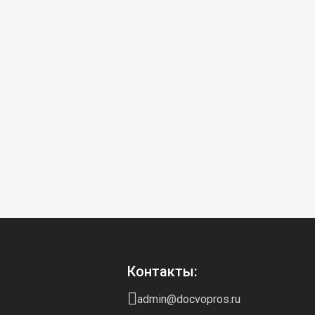
Контакты:
admin@docvopros.ru