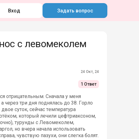
Вход
Задать вопрос
нос с левомеколем
24 Окт, 24
1 Ответ
лся отрицательным. Сначала у меня
 а через три дня поднялась до 38. Горло
двое суток, сейчас температура
м отёком, который лечили цефтриаксоном,
рочно), турунды с Левомеколем,
гол, но вчера начала использовать
права, чувствую пазухи, они слегка болят.