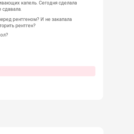
живающих капель. Сегодня сделала
е сдавала.
перед рентгеном? И не закапала
торить рентген?
кол?