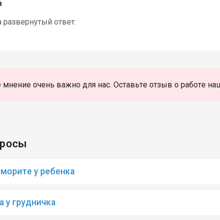
а
а развернутый ответ.
 мнение очень важно для нас. Оставьте отзыв о работе на
просы
йморите у ребенка
а у грудничка