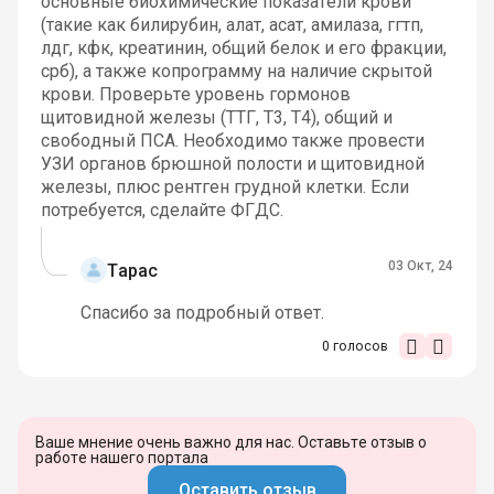
основные биохимические показатели крови
(такие как билирубин, алат, асат, амилаза, ггтп,
лдг, кфк, креатинин, общий белок и его фракции,
срб), а также копрограмму на наличие скрытой
крови. Проверьте уровень гормонов
щитовидной железы (ТТГ, Т3, Т4), общий и
свободный ПСА. Необходимо также провести
УЗИ органов брюшной полости и щитовидной
железы, плюс рентген грудной клетки. Если
потребуется, сделайте ФГДС.
03 Окт, 24
Тарас
Спасибо за подробный ответ.
0
голосов
Ваше мнение очень важно для нас. Оставьте отзыв о
работе нашего портала
Оставить отзыв