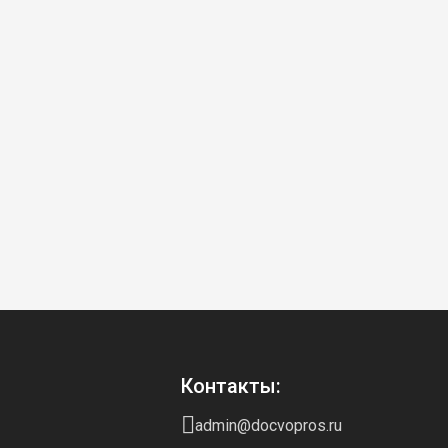
Контакты:
admin@docvopros.ru