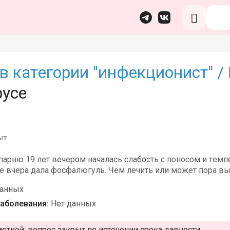
в категории "инфекционист" /
русе
ыт
парню 19 лет вечером началась слабость с поносом и темпе
е вчера дала фосфалюгуль. Чем лечить или может пора в
данных
аболевания:
Нет данных
меткой:
вопрос закрыт по истечении срока давности