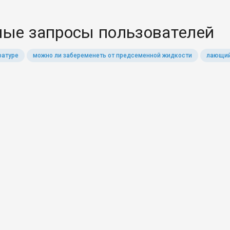
ые запросы пользователей
ратуре
можно ли забеременеть от предсеменной жидкости
лающий