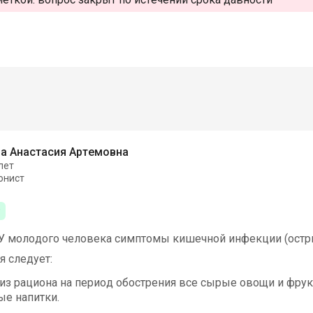
а Анастасия Артемовна
лет
онист
У молодого человека симптомы кишечной инфекции (остры
я следует:
из рациона на период обострения все сырые овощи и фрук
ые напитки.