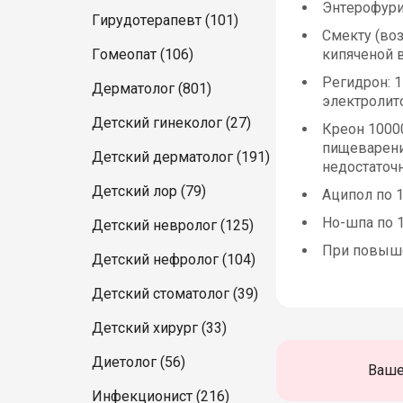
Энтерофурил
Гирудотерапевт (101)
Смекту (воз
Гомеопат (106)
кипяченой в
Регидрон: 1
Дерматолог (801)
электролито
Детский гинеколог (27)
Креон 10000
пищеварени
Детский дерматолог (191)
недостаточн
Детский лор (79)
Аципол по 1
Но-шпа по 1
Детский невролог (125)
При повыше
Детский нефролог (104)
Детский стоматолог (39)
Детский хирург (33)
Диетолог (56)
Ваше
Инфекционист (216)