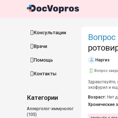
Консультации
Вопрос 
ротови
Врачи
Помощь
Наргиз
Вопрос закр
Контакты
Здравствуйте, 
экофурил и ещ
Категории
Возраст:
Нет 
Хронические з
Аллерголог-иммунолог
(105)
закрыто с по