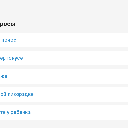
просы
, понос
пертонусе
ыже
лой лихорадке
те у ребенка