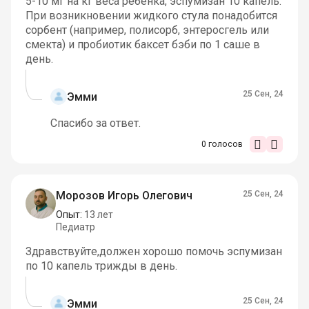
5-10 мг на кг веса ребенка, эспумизан 10 капель.
При возникновении жидкого стула понадобится
сорбент (например, полисорб, энтеросгель или
смекта) и пробиотик баксет бэби по 1 саше в
день.
25 Сен, 24
Эмми
Спасибо за ответ.
0
голосов
Морозов Игорь Олегович
25 Сен, 24
Опыт:
13 лет
Педиатр
Здравствуйте,должен хорошо помочь эспумизан
по 10 капель трижды в день.
25 Сен, 24
Эмми