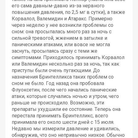
его сама давным-давно из-за нервного
повышения давления, по 2,5 мг в сутки), а также
Корвалол, Валемидин и Атаракс. Примерно
через неделю у нее возникли проблемы со
сном: она просыпалась много раз за ночь с
сильной тревогой, жжением в затылке и
паническими атаками, или вовсе не могла
заснуть, просыпаясь сразу с теми же
симптомами. Приходилось принимать Корвалол
или Валемидин несколько раз за ночь, так как
приступы были очень пугающими. До
назначения Бринтелликса таких проблем со
сном не было. Год назад она пробовала
Флуоксетин, после чего начались панические
атаки, которые случались ночью и утром, чего
раньше не происходило. Возможно, эти
препараты ухудшили ее состояние. Теперь она
перестала принимать Бринтелликс, всего
принимала его около шести дней с 15 июля.
Недавно мы измерили давление и удивились,
обнаружив, что оно непривычно низкое. Обычно