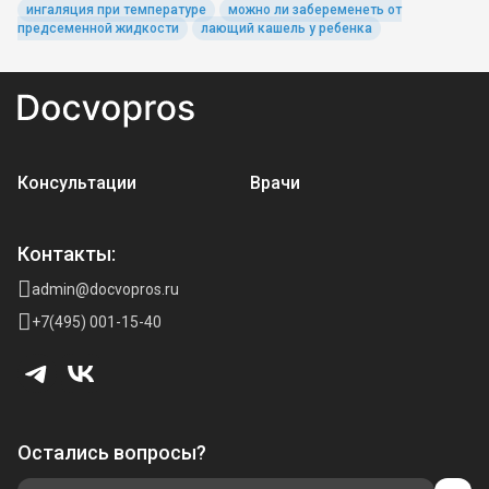
ингаляция при температуре
можно ли забеременеть от
предсеменной жидкости
лающий кашель у ребенка
Консультации
Врачи
Контакты:
admin@docvopros.ru
+7(495) 001-15-40
Остались вопросы?