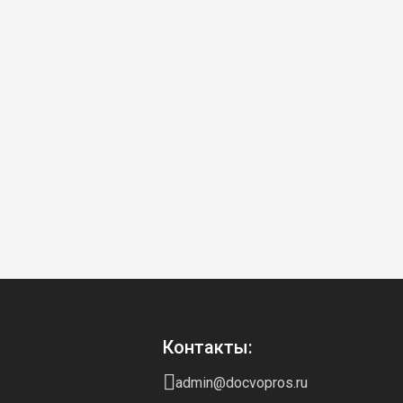
Контакты:
admin@docvopros.ru