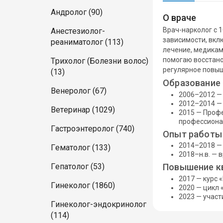
Андролог (90)
О враче
Врач-нарколог с 
Анестезиолог-
зависимости, вкл
реаниматолог (113)
лечение, медикам
помогаю восстано
Трихолог (Болезни волос)
регулярное повыш
(13)
Образование
Венеролог (67)
2006–2012 —
2012–2014 —
Ветеринар (1029)
2015 — Проф
профессиона
Гастроэнтеролог (740)
Опыт работы
2014–2018 — 
Гематолог (133)
2018–н.в. — 
Гепатолог (53)
Повышение к
2017 — курс 
Гинеколог (1860)
2020 — цикл 
2023 — учас
Гинеколог-эндокринолог
(114)