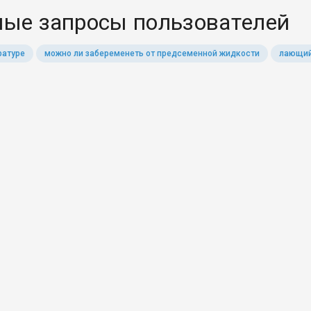
ые запросы пользователей
ратуре
можно ли забеременеть от предсеменной жидкости
лающий