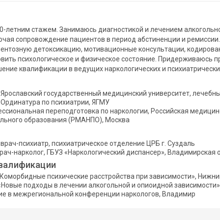
10-летним стажем. Занимаюсь диагностикой и лечением алкогольн
ючая сопровождение пациентов в период абстиненции и ремиссии
ентозную детоксикацию, мотивационные консультации, кодирован
вить психологическое и физическое состояние. Придерживаюсь 
ение квалификации в ведущих наркологических и психиатрических
 Ярославский государственный медицинский университет, лечебн
 Ординатура по психиатрии, ЯГМУ
ессиональная переподготовка по наркологии, Российская медици
льного образования (РМАНПО), Москва
врач-психиатр, психиатрическое отделение ЦРБ г. Суздаль
врач-нарколог, ГБУЗ «Наркологический диспансер», Владимирская 
валификации
«Коморбидные психические расстройства при зависимости», Нижн
«Новые подходы в лечении алкогольной и опиоидной зависимости»
тие в межрегиональной конференции наркологов, Владимир