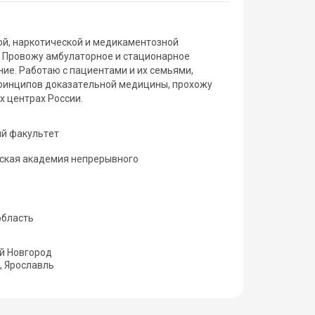
ой, наркотической и медикаментозной
. Провожу амбулаторное и стационарное
ие. Работаю с пациентами и их семьями,
принципов доказательной медицины, прохожу
 центрах России.
ый факультет
нская академия непрерывного
область
ий Новгород
, Ярославль