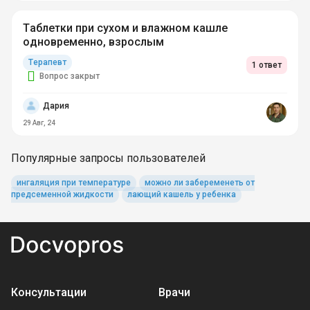
Таблетки при сухом и влажном кашле
одновременно, взрослым
Терапевт
1 ответ
Вопрос закрыт
Дария
29 Авг, 24
Популярные запросы пользователей
ингаляция при температуре
можно ли забеременеть от
предсеменной жидкости
лающий кашель у ребенка
Консультации
Врачи