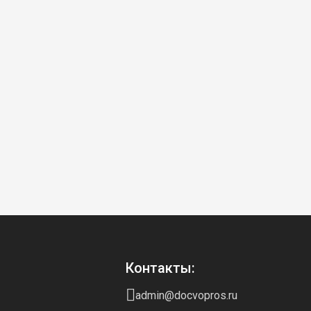
Контакты:
admin@docvopros.ru