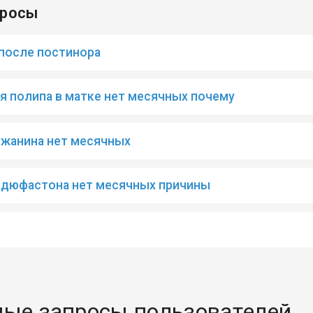
просы
после постинора
я полипа в матке нет месячных почему
жанина нет месячных
 дюфастона нет месячных причины
ые запросы пользователей