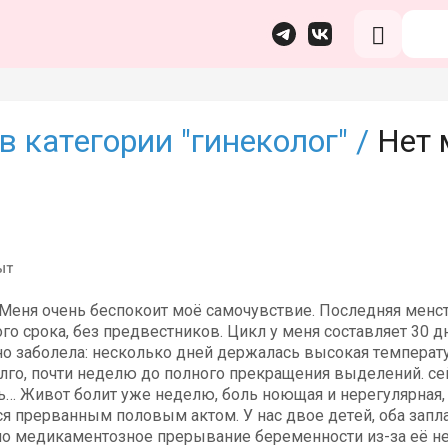
в категории "гинеколог" /
Нет 
ыт
Меня очень беспокоит моё самочувствие. Последняя менст
о срока, без предвестников. Цикл у меня составляет 30 дн
зно заболела: несколько дней держалась высокая температ
лго, почти неделю до полного прекращения выделений. сей
ь… Живот болит уже неделю, боль ноющая и нерегулярная, 
я прерванным половым актом. У нас двое детей, оба запл
ло медикаментозное прерывание беременности из-за её нер