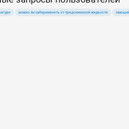
ратуре
можно ли забеременеть от предсеменной жидкости
лающий