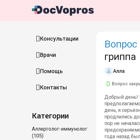
Консультации
Вопрос 
гриппа
Врачи
Помощь
Алла
Вопрос закр
Контакты
Добрый день! 
предполагаемог
день, я серьё
Категории
продлились до
пор не началас
Аллерголог-иммунолог
предохраняемс
(105)
года назад бы