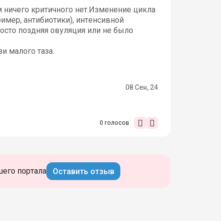
 ничего критичного нет.
Изменение цикла
имер, антибиотики), интенсивной
росто поздняя овуляция или не было
и малого таза.
08 Сен, 24
0
голосов
шего портала
Оставить отзыв