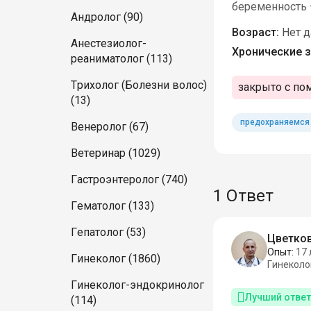
беременность –
Андролог (90)
Возраст:
Нет 
Анестезиолог-
Хронические з
реаниматолог (113)
Трихолог (Болезни волос)
закрыто с по
(13)
предохраняемся
Венеролог (67)
Ветеринар (1029)
Гастроэнтеролог (740)
1 Ответ
Гематолог (133)
Гепатолог (53)
Цветков
Опыт:
17 
Гинеколог (1860)
Гинеколо
Гинеколог-эндокринолог
Лучший ответ
(114)