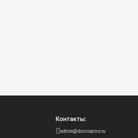
Контакты:
admin@docvopros.ru