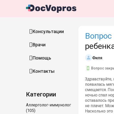
Консультации
Вопрос 
ребенк
Врачи
Помощь
Филя
Вопрос закр
Контакты
Здравствуйте,
появилась мяг
смещается. По
Категории
ночью спал нор
оставалось пре
Аллерголог-иммунолог
не плачет. Мо
(105)
Насколько это 