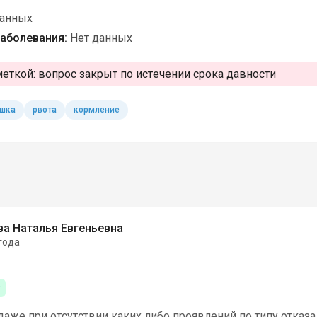
данных
аболевания:
Нет данных
меткой:
вопрос закрыт по истечении срока давности
шка
рвота
кормление
а Наталья Евгеньевна
года
даже при отсутствии каких либо проявлений по типу отказа