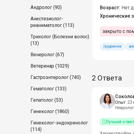
Андролог (90)
Возраст:
Нет 
Хронические з
Анестезиолог-
реаниматолог (113)
закрыто с по
Трихолог (Болезни волос)
(13)
грудничок
ши
Венеролог (67)
Ветеринар (1029)
2 Ответа
Гастроэнтеролог (740)
Гематолог (133)
Соколов
Гепатолог (53)
Опыт:
23 
Невролог
Гинеколог (1860)
Лучший ответ
Гинеколог-эндокринолог
(114)
Здравствуйте, 