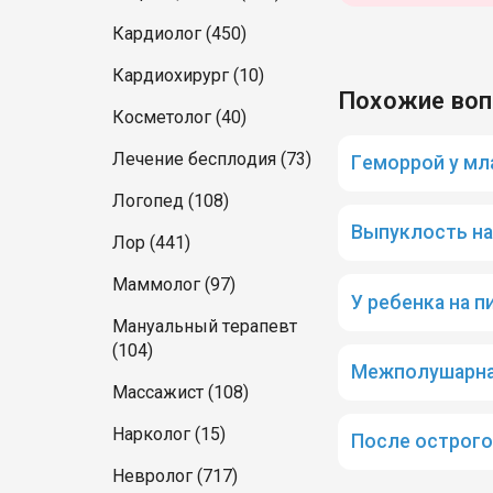
Кардиолог (450)
Кардиохирург (10)
Похожие во
Косметолог (40)
Лечение бесплодия (73)
Геморрой у мл
Логопед (108)
Выпуклость на
Лор (441)
Маммолог (97)
У ребенка на 
Мануальный терапевт
(104)
Межполушарная
Массажист (108)
Нарколог (15)
После острого
Невролог (717)