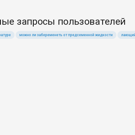
ые запросы пользователей
ратуре
можно ли забеременеть от предсеменной жидкости
лающий