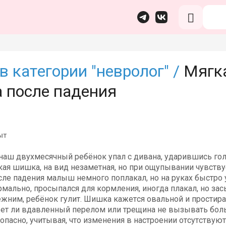
в категории "невролог" /
Мягка
а после падения
ыт
 наш двухмесячный ребёнок упал с дивана, ударившись гол
кая шишка, на вид незаметная, но при ощупывании чувству
сле падения малыш немного поплакал, но на руках быстро 
мально, просыпался для кормления, иногда плакал, но зас
жним, ребёнок гулит. Шишка кажется овальной и простира
жет ли вдавленный перелом или трещина не вызывать боль 
опасно, учитывая, что изменения в настроении отсутствуют