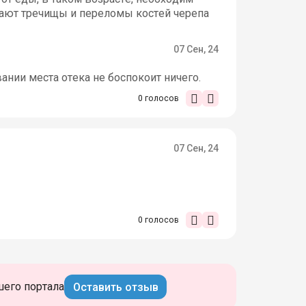
кают тречищы и переломы костей черепа
07 Сен, 24
нии места отека не боспокоит ничего.
0
голосов
07 Сен, 24
0
голосов
шего портала
Оставить отзыв