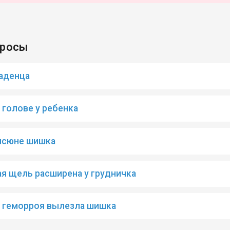
просы
аденца
 голове у ребенка
писюне шишка
 щель расширена у грудничка
 геморроя вылезла шишка