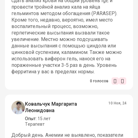
сдать анализ крови на общий уровень IgE и
провести тройной анализ кала на яйца
гельминтов методом обогащения (PARASEP).
Кроме того, недавно, вероятно, имел место
воспалительный процесс, возможно,
герпетические высыпания вызвали такое
увеличение. Местно можно подсушивать
данные высыпания с помощью циндола или
цинковой суспензии, каламином. Также можно
использовать виферон гель, нанося его на
пораженные участки 3-5 раз в день. Уровень
ферритина у вас в пределах нормы.
0
голосов
Ковальчук Маргарита
10 Ноя, 24
Леонидовна
Опыт:
15 лет
Терапевт
Добрый день. Анемии не выявлено, показатели