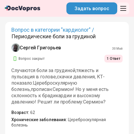
Задать вопрос
Вопрос в категории "кардиолог" /
Периодические боли за грудиной
Сергей Григорьев
30 Май
Вопрос закрыт
1 Ответ
Случаются боли за грудиной,тяжесть и
пульсация в голове,скачки давления, КТ-
показало:Цереброскулярную
болезнь,прописан:Сермион! Но у меня есть
склонность к брадикардии и высокому
давлению! Решит ли проблему:Сермион?
Возраст:
62
Хронические заболевания:
Цереброскулярная
болезнь