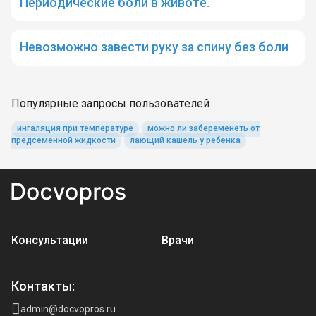
Периодические боли в животе.
Невозможно завести руку за спину без боли
Популярные запросы пользователей
ингаляция при температуре
можно ли забеременеть от
предсеменной жидкости
лающий кашель у ребенка
Консультации
Врачи
Контакты:
admin@docvopros.ru