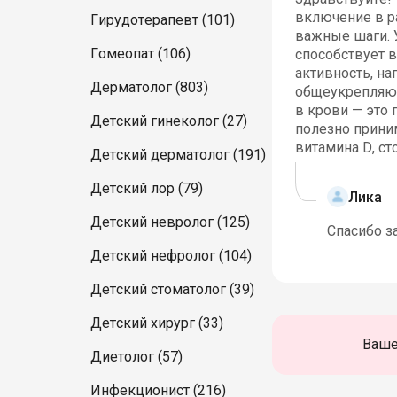
включение в ра
Гирудотерапевт (101)
важные шаги. У
Гомеопат (106)
способствует 
активность, на
Дерматолог (803)
общеукрепляющ
в крови — это
Детский гинеколог (27)
полезно прини
витамина D, ст
Детский дерматолог (191)
Детский лор (79)
Лика
Детский невролог (125)
Спасибо з
Детский нефролог (104)
Детский стоматолог (39)
Детский хирург (33)
Ваше
Диетолог (57)
Инфекционист (216)