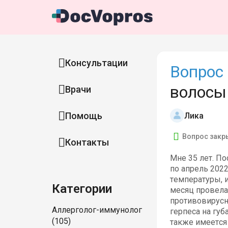
Консультации
Вопрос 
волосы
Врачи
Помощь
Лика
Вопрос закр
Контакты
Мне 35 лет. По
по апрель 202
температуры, и
Категории
месяц провела
противовирусны
Аллерголог-иммунолог
герпеса на губ
(105)
также имеется