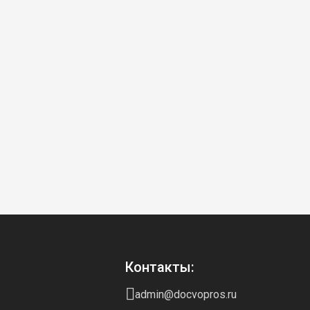
Контакты:
admin@docvopros.ru