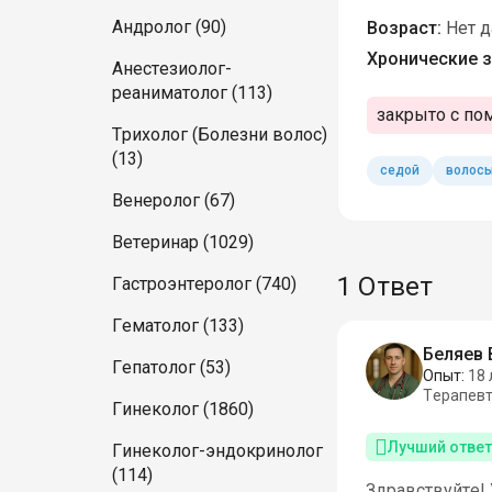
Андролог (90)
Возраст:
Нет 
Хронические з
Анестезиолог-
реаниматолог (113)
закрыто с по
Трихолог (Болезни волос)
(13)
седой
волос
Венеролог (67)
Ветеринар (1029)
1 Ответ
Гастроэнтеролог (740)
Гематолог (133)
Беляев 
Гепатолог (53)
Опыт:
18 
Терапев
Гинеколог (1860)
Лучший ответ
Гинеколог-эндокринолог
(114)
Здравствуйте! 