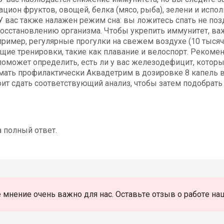
цион фруктов, овощей, белка (мясо, рыба), зелени и испо
 вас также налажен режим сна: вы ложитесь спать не поздне
восстановлению организма. Чтобы укрепить иммунитет, важ
пример, регулярные прогулки на свежем воздухе (10 тысяч 
ие тренировки, такие как плавание и велоспорт. Рекомен
 поможет определить, есть ли у вас железодефицит, кото
мать профилактически Аквадетрим в дозировке 8 капель в 
оит сдать соответствующий анализ, чтобы затем подобрат
а полный ответ.
 мнение очень важно для нас. Оставьте отзыв о работе на