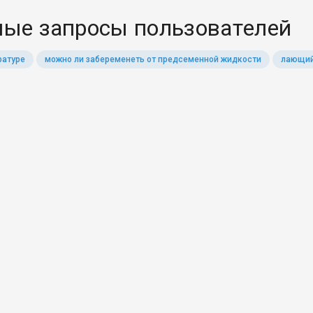
ые запросы пользователей
ратуре
можно ли забеременеть от предсеменной жидкости
лающий