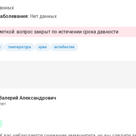
данных
аболевания:
Нет данных
меткой:
вопрос закрыт по истечении срока давности
ы
температура
орви
антибиотик
Валерий Александрович
лет
т
У вас наблюдается снижение иммунитета, но вы следите за