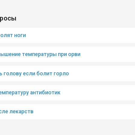
просы
болят ноги
ышение температуры при орви
 голову если болит горло
емпературу антибиотик
сле лекарств