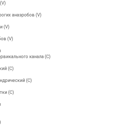
(V)
огих анаэробов (V)
и (V)
ов (V)
ы
рвикального канала (C)
ий (С)
ндрический (С)
ки (С)
ы
)