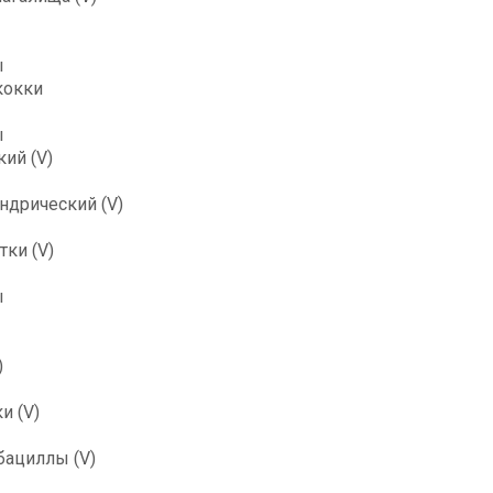
ы
кокки
ы
ий (V)
ндрический (V)
ки (V)
ы
)
и (V)
бациллы (V)