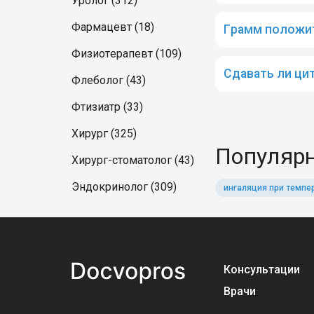
Уролог (312)
Фармацевт (18)
Грамм положит
Физиотерапевт (109)
Сдавать ли ци
Флеболог (43)
Фтизиатр (33)
Хирург (325)
Популярн
Хирург-стоматолог (43)
Эндокринолог (309)
ингаляция при темпе
Консультации
Врачи