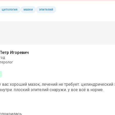
цитология
мазки
эпителий
Петр Игоревич
год
теролог
у вас хороший мазок, лечений не требует. цилиндрический
нутри. плоский эпителий снаружи. у все всё в норме.
успокоилась.