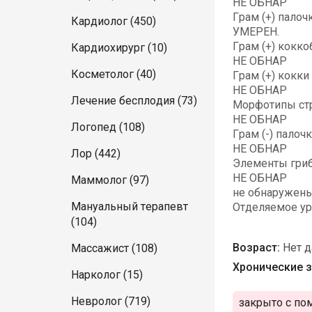
НЕ ОБНАР
Грам (+) палочк
Кардиолог (450)
УМЕРЕН.
Грам (+) кокко
Кардиохирург (10)
НЕ ОБНАР
Косметолог (40)
Грам (+) кокки 
НЕ ОБНАР
Лечение бесплодия (73)
Морфотипы стр
НЕ ОБНАР
Логопед (108)
Грам (-) палочк
НЕ ОБНАР
Лор (442)
Элементы гриб
НЕ ОБНАР
Маммолог (97)
не обнаружен
Мануальный терапевт
Отделяемое ур
(104)
Возраст:
Нет 
Массажист (108)
Хронические з
Нарколог (15)
Невролог (719)
закрыто с по