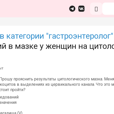
в категории "гастроэнтеролог"
ий в мазке у женщин на цитол
ыт
 Прошу прояснить результаты цитологического мазка. Мен
йкоцитов в выделениях из цервикального канала. Что это
стоит пройти?
ледований
значения
агалища (V)