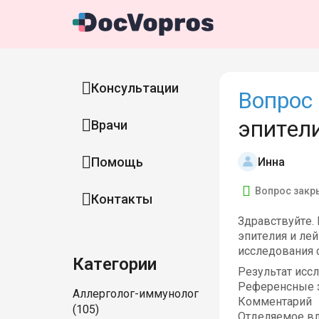
Консультации
Вопрос 
эпител
Врачи
Помощь
Инна
Вопрос закр
Контакты
Здравствуйте.
эпителия и ле
исследования 
Категории
Результат исс
Референсные 
Аллерголог-иммунолог
Комментарий
(105)
Отделяемое вл