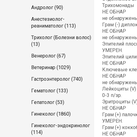
Трихомонады
Андролог (90)
НЕ ОБНАР
не обнаружен
Анестезиолог-
Грам (-) дипло
реаниматолог (113)
НЕ ОБНАР
Трихолог (Болезни волос)
не обнаружен
Эпителий плоск
(13)
УМЕРЕН.
Венеролог (67)
Эпителий цили
НЕ ОБНАР
Ветеринар (1029)
Ключевые клет
НЕ ОБНАР
Гастроэнтеролог (740)
не обнаружен
Лейкоциты (V)
Гематолог (133)
0-3 п/зр.
Эритроциты (V
Гепатолог (53)
НЕ ОБНАР
Гинеколог (1860)
Грам (+) палочк
УМЕРЕН.
Гинеколог-эндокринолог
Грам (+) кокко
(114)
НЕ ОБНАР