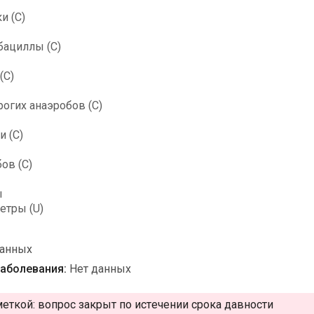
и (C)
бациллы (C)
(C)
огих анаэробов (C)
и (C)
ов (С)
ы
етры (U)
данных
аболевания:
Нет данных
меткой:
вопрос закрыт по истечении срока давности