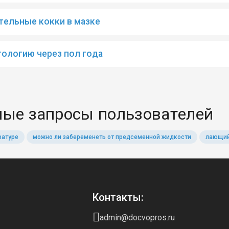
ельные кокки в мазке
тологию через пол года
ые запросы пользователей
ратуре
можно ли забеременеть от предсеменной жидкости
лающий
Контакты:
admin@docvopros.ru