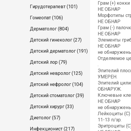
Грам (+) кокки 
Гирудотерапевт (101)
НЕ ОБНАР
Морфотипы стр
Гомеопат (106)
НЕ ОБНАР
Грам (-) палочк
Дерматолог (804)
НЕ ОБНАР
Детский гинеколог (27)
Элементы гриб
НЕ ОБНАР
Детский дерматолог (191)
не обнаружен
Отделяемое це
Детский лор (79)
.
Эпителий плоск
Детский невролог (125)
УМЕРЕН.
Эпителий цили
Детский нефролог (104)
ОБНАРУЖ.
Ключевые клет
Детский стоматолог (39)
НЕ ОБНАР
Детский хирург (33)
не обнаружен
Лейкоциты (С)
Диетолог (57)
11-13 п/зр.
Эритроциты (С
Инфекционист (217)