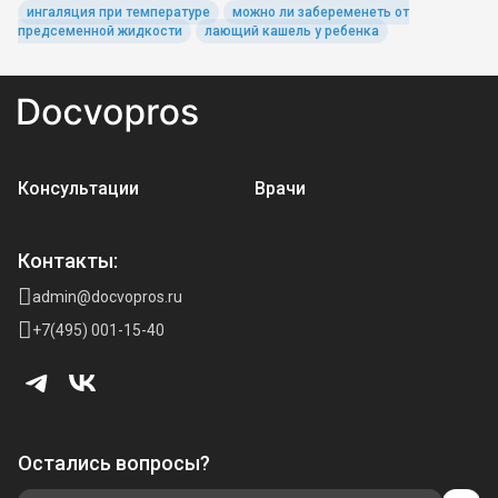
ингаляция при температуре
можно ли забеременеть от
предсеменной жидкости
лающий кашель у ребенка
Консультации
Врачи
Контакты:
admin@docvopros.ru
+7(495) 001-15-40
Остались вопросы?