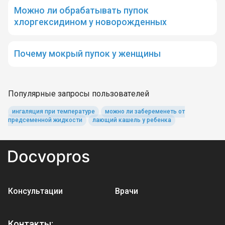
Можно ли обрабатывать пупок
хлоргексидином у новорожденных
Почему мокрый пупок у женщины
Популярные запросы пользователей
ингаляция при температуре
можно ли забеременеть от
предсеменной жидкости
лающий кашель у ребенка
Консультации
Врачи
Контакты: